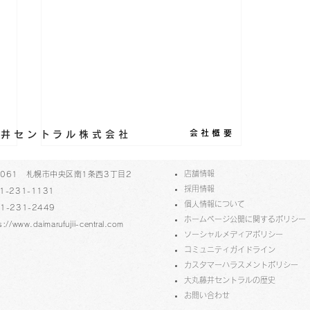
会社概要
丸藤井セントラル株式会社
​店舗情報
-0061 札幌市中央区南1条西3丁目2
採用情報
1-231-1131
個人情報について
1-231-2449
ホームページ公開に関するポリシー
s://www.daimarufujii-central.com
ソーシャルメディアポリシー
コミュニティガイドライン
​​カスタマーハラスメントポリシー
大丸藤井セントラルの歴史
第4回北アート サムホール作
​お問い合わせ