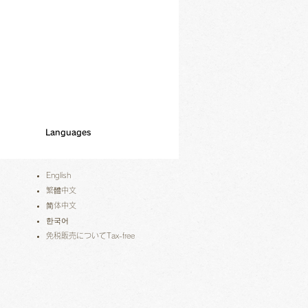
Languages
English
繁體中文
简体中文
한국어
免税販売についてTax-free​