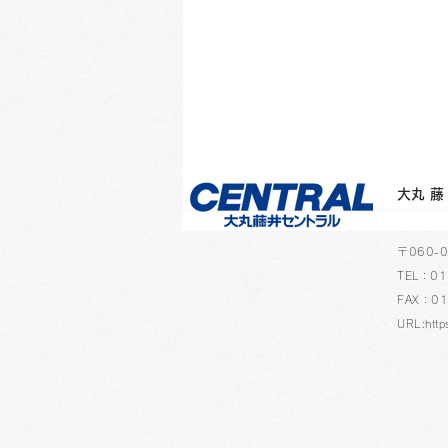
​大
​〒060
TEL：01
FAX：01
URL:http
「マルマンvifArt（ヴィフア