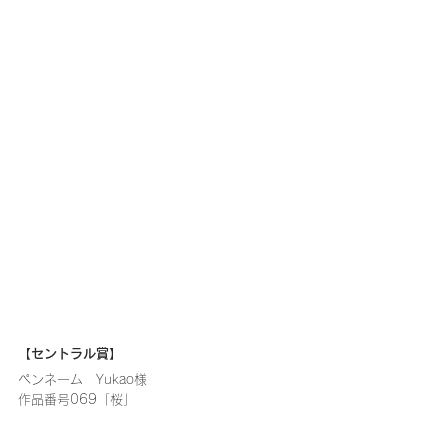
【セントラル賞】
ペンネーム　Yukao様
作品番号069「桜」