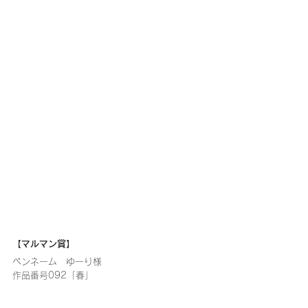
【マルマン賞】
ペンネーム　ゆーり様
作品番号092「春」