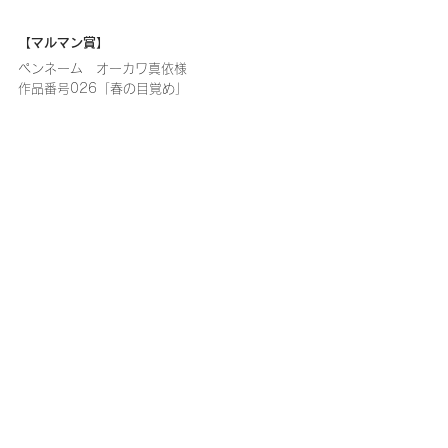
【マルマン賞】
ペンネーム　オーカワ真依様
作品番号026「春の目覚め」