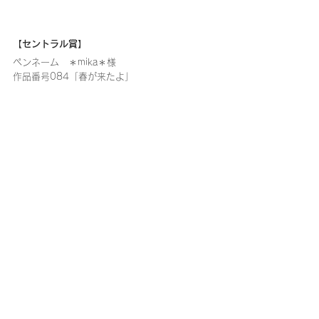
【セントラル賞】
ペンネーム　＊mika＊様
作品番号084「春が来たよ」