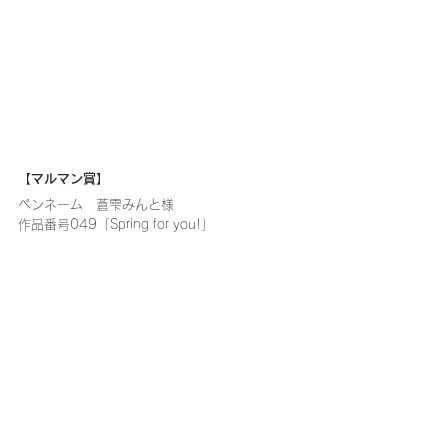
【マルマン賞】
ペンネーム　蒼雫みんと様
作品番号049「Spring for you!」