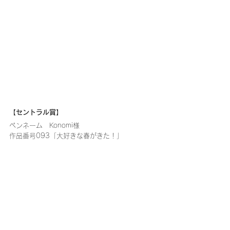
【セントラル賞】
ペンネーム　Konomi様
作品番号093「大好きな春がきた！」