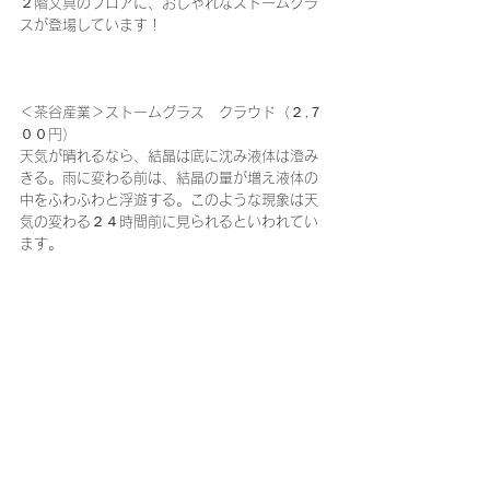
２階文具のフロアに、おしゃれなストームグラ
スが登場しています！
＜茶谷産業＞ストームグラス　クラウド（２,７
００円）
天気が晴れるなら、結晶は底に沈み液体は澄み
きる。雨に変わる前は、結晶の量が増え液体の
中をふわふわと浮遊する。このような現象は天
気の変わる２４時間前に見られるといわれてい
ます。