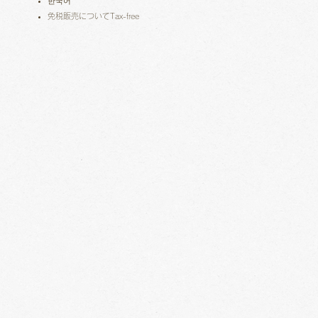
한국어
免税販売についてTax-free​