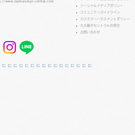
s://www.daimarufujii-central.com
ソーシャルメディアポリシー
コミュニティガイドライン
​​カスタマーハラスメントポリシー
プラチナ万年筆フェア 2F
大丸藤井セントラルの歴史
​お問い合わせ