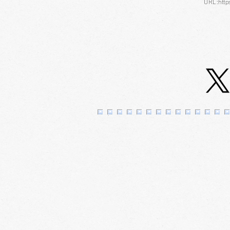
URL:http
七夕に願いを込めて 1F