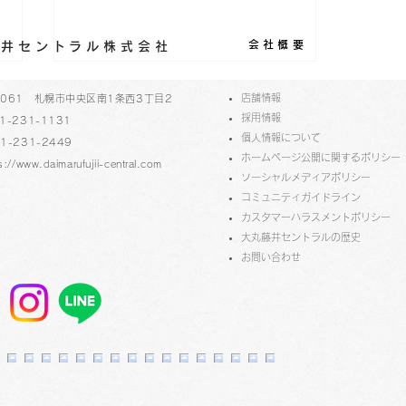
会社概要
丸藤井セントラル株式会社
​店舗情報
-0061 札幌市中央区南1条西3丁目2
採用情報
1-231-1131
個人情報について
1-231-2449
ホームページ公開に関するポリシー
s://www.daimarufujii-central.com
ソーシャルメディアポリシー
コミュニティガイドライン
​​カスタマーハラスメントポリシー
大丸藤井セントラルの歴史
フィリピンのインクメーカー
​お問い合わせ
「ヴィンタインクス」からネ
オンエディションとヴィンテ
ージエディションが登場！
2F