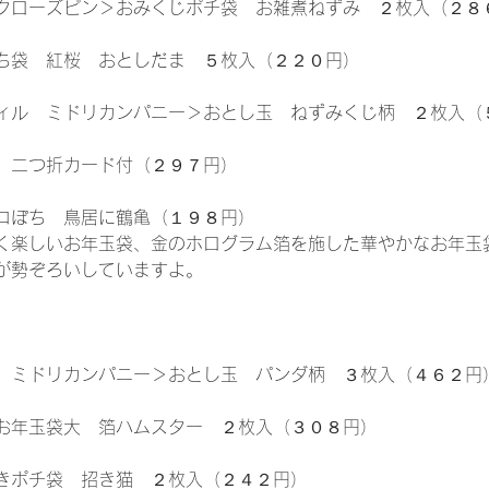
クローズピン＞おみくじポチ袋　お雑煮ねずみ　２枚入（２８
ち袋　紅桜　おとしだま　５枚入（２２０円）
ィル　ミドリカンパニー＞おとし玉　ねずみくじ柄　２枚入（
　二つ折カード付（２９７円）
コぽち　鳥居に鶴亀（１９８円）
く楽しいお年玉袋、金のホログラム箔を施した華やかなお年玉
が勢ぞろいしていますよ。
　ミドリカンパニー＞おとし玉　パンダ柄　３枚入（４６２円
お年玉袋大　箔ハムスター　２枚入（３０８円）
きポチ袋　招き猫　２枚入（２４２円）