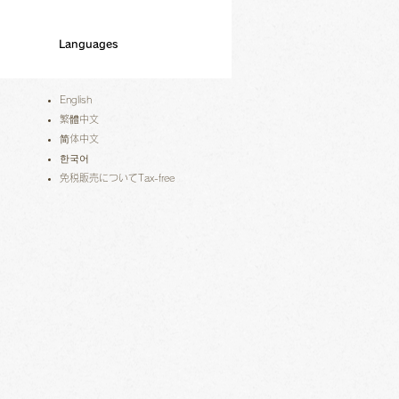
Languages
English
繁體中文
简体中文
한국어
免税販売についてTax-free​