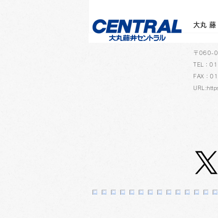
​大
​〒060
TEL：01
FAX：01
URL:http
「永山裕子カレンダー
2024」の予約を受け付け
中！ 3F