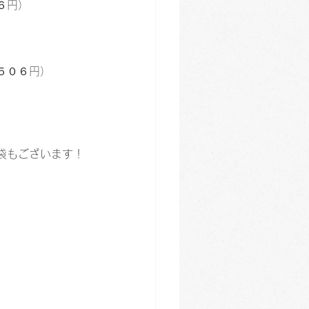
６円）
５０６円）
袋もございます！
）