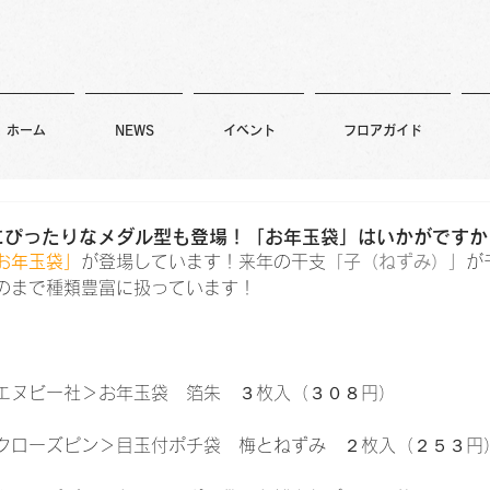
ホーム
NEWS
イベント
フロアガイド
にぴったりなメダル型も登場！「お年玉袋」はいかがですか
お年玉袋」
が登場しています！来年の干支
「子（ねずみ）」
が
のまで種類豊富に扱っています！
エヌビー社＞お年玉袋　箔朱　３枚入（３０８円）
クローズピン＞目玉付ポチ袋　梅とねずみ　２枚入（２５３円