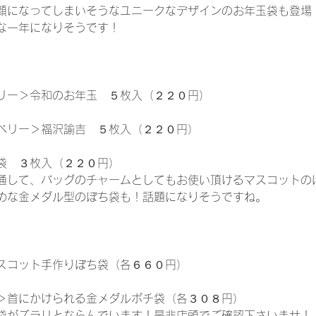
顔になってしまいそうなユニークなデザインのお年玉袋も登場
な一年になりそうです！
リー＞令和のお年玉　５枚入（２２０円）
ベリー＞福沢諭吉　５枚入（２２０円）
袋　３枚入（２２０円）
通して、バッグのチャームとしてもお使い頂けるマスコットの
めな金メダル型のぽち袋も！話題になりそうですね。
スコット手作りぽち袋（各６６０円）
＞首にかけられる金メダルポチ袋（各３０８円）
袋がズラリとならんでいます！是非店頭でご確認下さいませ！