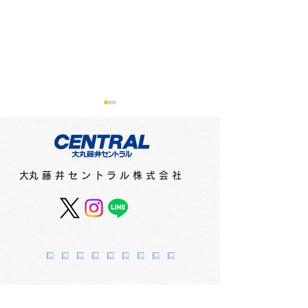
​大丸藤井セントラル株式会社
フィリピンのインクメー
紙とペンのコン
カー「ヴィンタインク
ョンを考えデザ
ス」からネオンエディシ
た文具シリーズ
ョンとヴィンテージエデ
ネプ」 2F