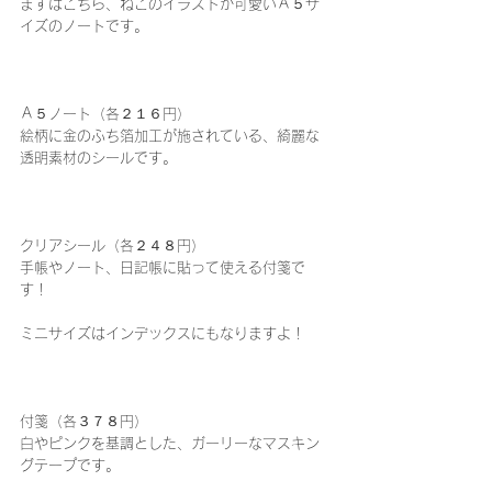
まずはこちら、ねこのイラストが可愛いＡ５サ
イズのノートです。
Ａ５ノート（各２１６円）
絵柄に金のふち箔加工が施されている、綺麗な
透明素材のシールです。
クリアシール（各２４８円）
手帳やノート、日記帳に貼って使える付箋で
す！
ミニサイズはインデックスにもなりますよ！
付箋（各３７８円）
白やピンクを基調とした、ガーリーなマスキン
グテープです。