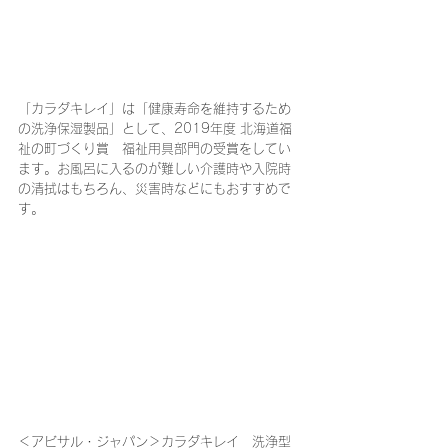
「カラダキレイ」
は「健康寿命を維持するため
の洗浄保湿製品」として、2019年度 北海道福
祉の町づくり賞　福祉用具部門の受賞をしてい
ます。お風呂に入るのが難しい介護時や入院時
の清拭はもちろん、災害時などにもおすすめで
す。 
＜アビサル・ジャパン＞カラダキレイ　洗浄型