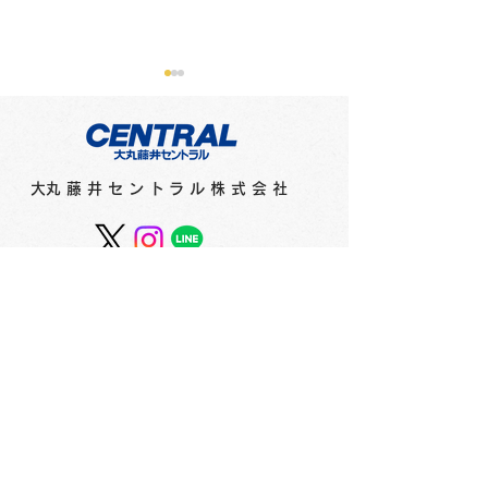
​大丸藤井セントラル株式会社
フィリピンのインクメー
紙とペンのコン
カー「ヴィンタインク
ョンを考えデザ
ス」からネオンエディシ
た文具シリーズ
ョンとヴィンテージエデ
ネプ」 2F
ィションが登場！ 2F