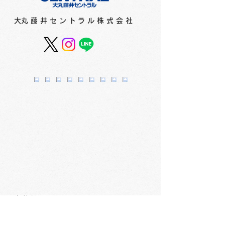
​大丸藤井セントラル株式会社
スカイホール展覧会内
スカイホール展
容 ≪2026年8月4日
容 ≪2026年7
（火）～8月9日（日）≫
（水）～8月2
会社概要
​〒060-0061 札幌市中央区南1条西3丁目2
TEL：011-231-1131