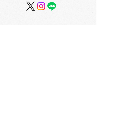
【新柄登場】セントラル
大丸藤井セント
オリジナルエナージェル
ジナルインク「
～「エゾ」に暮らす動物
観色」
シリーズ～
会社概要
​〒060-0061 札幌市中央区南1条西3丁目2
TEL：011-231-1131
FAX：011-231-2449
URL:https://www.daimarufujii-central.com
​店舗情報