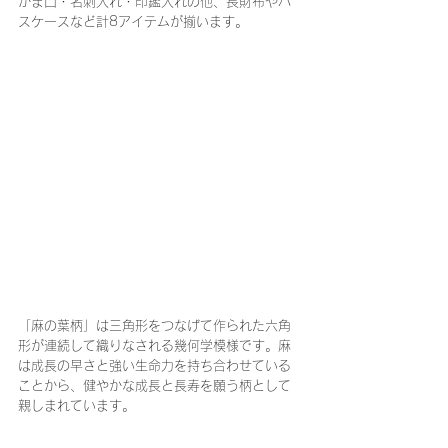
がま口・名刺入れ・印鑑入れの他、長財布やパ
スケースなど計8アイテムが揃います。
「麻の葉柄」は三角形をつなげて作られた六角
形が連続して織りなされる幾何学模様です。麻
は成長の早さと強い生命力を持ち合わせている
ことから、健やかな成長と長寿を願う柄として
親しまれています。