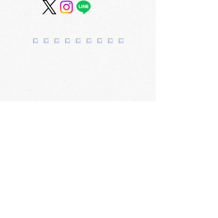
スカイホール展覧会内
スカイホール展
容 ≪2026年8月4日
容 ≪2026年7
（火）～8月9日（日）≫
（水）～8月2
会社概要
​〒060-0061 札幌市中央区南1条西3丁目2
TEL：011-231-1131
FAX：011-231-2449
URL:https://www.daimarufujii-central.com
​店舗情報
採用情報