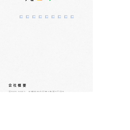
紹介されました。
ました。
会社概要
​〒060-0061 札幌市中央区南1条西3丁目2
TEL：011-231-1131
FAX：011-231-2449
URL:https://www.daimarufujii-central.com
​店舗情報
採用情報
個人情報について