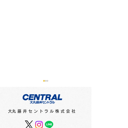
メディアに紹介されまし
メディアに紹介
た（新聞）
た（テレビ）
●2月16日（金）北海道新聞
●2月15日（木）
​大丸藤井セントラル株式会社
「さっぽろ10区」で「猫祭
オシ！！」で「猫祭
2024」（1階特設会場）が
（1階特設会場）