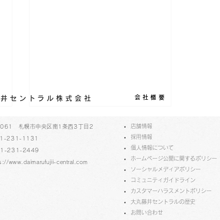
会社概要
丸藤井セントラル株式会社
メディアに紹介されました
​店舗情報
-0061 札幌市中央区南1条西3丁目2
採用情報
1-231-1131
（新聞）
個人情報について
1-231-2449
ホームページ公開に関するポリシー
s://www.daimarufujii-central.com
●2月16日（金）北海道新聞「さ
ソーシャルメディアポリシー
っぽろ10区」で「猫祭2024」
コミュニティガイドライン
（1階特設会場）が紹介されまし
​​カスタマーハラスメントポリシー
た。
大丸藤井セントラルの歴史
​お問い合わせ