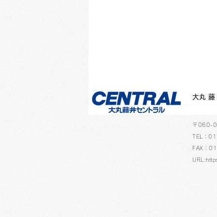
​大
​〒060
TEL：01
FAX：01
URL:http
メディアに紹介されました