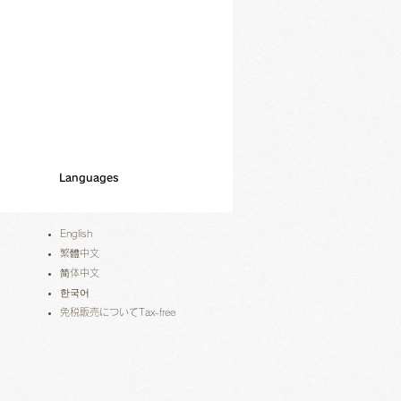
Languages
English
繁體中文
简体中文
한국어
免税販売についてTax-free​