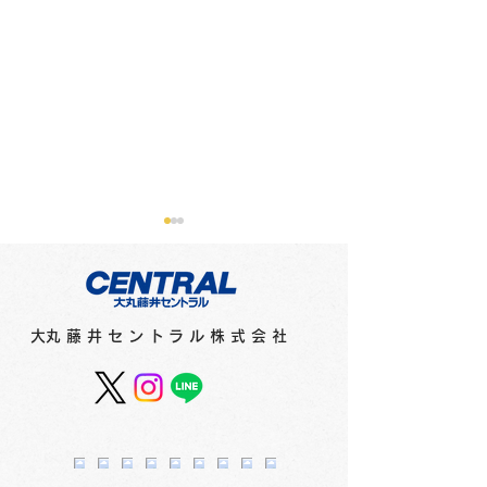
メディアに紹介されまし
メディアに紹介
た（新聞）
た（テレビ）
●2月16日（金）北海道新聞
●2月15日（木）
​大丸藤井セントラル株式会社
「さっぽろ10区」で「猫祭
オシ！！」で「猫祭
2024」（1階特設会場）が
（1階特設会場）
紹介されました。
ました。