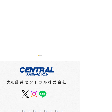
メディアに紹介されまし
メディアに紹介
た（新聞）
た（テレビ）
●2月16日（金）北海道新聞
●2月15日（木）
​大丸藤井セントラル株式会社
「さっぽろ10区」で「猫祭
オシ！！」で「猫祭
2024」（1階特設会場）が
（1階特設会場）
紹介されました。
ました。