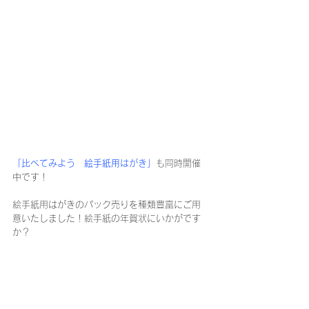
「比べてみよう　絵手紙用はがき」
も同時開催
中です！
絵手紙用はがきのパック売りを種類豊富にご用
意いたしました！絵手紙の年賀状にいかがです
か？