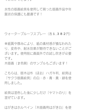
水性の版画絵具を使用して刷った版画作品や年
賀状の保護にも最適です！
ウォータープルーフスプレー（各１,３８２円）
※紙質や厚みにより、紙の素材感が損なわれた
り、変色や、耐水効果が期待できないことがご
ざいます。使用前に画面外での試し吹きが必要
です。
木版画（２色刷）のサンプルもございます！
こちらは、版木は朴（ほお）ハガキ判、絵具は
「サクラ版画絵具」の白・赤・青・黄・緑を使
用しました。
絵具は混色した後に少しだけ「ヤマトのり」を
混ぜています。
はがきはホルベイン「木版画用はがき白」を使