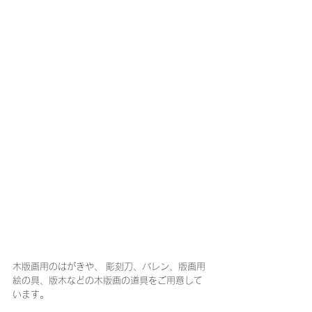
木版画用のはがきや、 彫刻刀、バレン、版画用
絵の具、版木などの木版画の道具をご用意して
います。