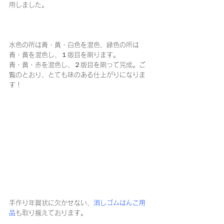
用しました。
水色の所は青・黄・白色を混色、緑色の所は
青・黄を混色し、１版目を刷ります。
青・黄・赤を混色し、２版目を刷って完成。ご
覧のとおり、とても味のある仕上がりになりま
す！
手作り年賀状に欠かせない、
消しゴムはんこ用
品
も取り揃えております。