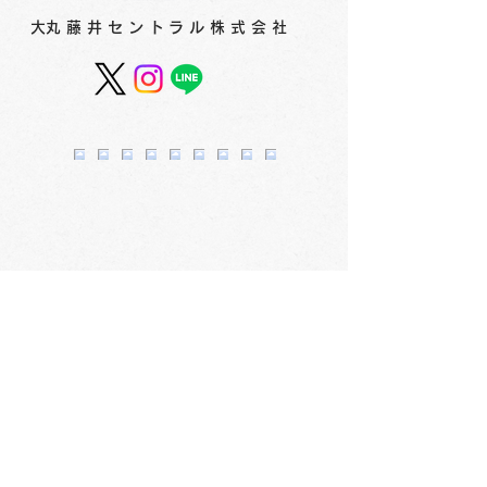
​大丸藤井セントラル株式会社
スカイホール展覧会内
スカイホール展
容 ≪2026年8月4日
容 ≪2026年7
（火）～8月9日（日）≫
（水）～8月2
会社概要
​〒060-0061 札幌市中央区南1条西3丁目2
TEL：011-231-1131
FAX：011-231-2449