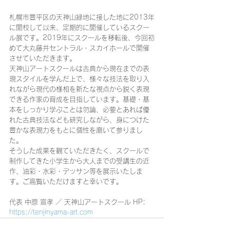
札幌市豊平区の天神山緑地に接した地に2013年
に開校して以来、定期的に開催しているスクー
ル展です。2019年にスクールを移転後、今回初
めて大丸藤井セントラル・スカイホールで開催
させていただきます。
天神山アートスクールは古典から現在までの表
現スタイルを学んだ上で、様々な技法を取り入
れながら現代の様相を新たな視点から鋭く表現
できる作家の育成を目指しています。基礎・基
本をしっかり学ぶことは勿論、必要とあれば優
れた古典技法なども研究しながら、身につけた
豊かな表現力をもとに個性を磨いて参りまし
た。
そうした成果を観ていただきたく、スクールで
制作してきた小学生から大人までの受講生の近
作、油彩・水彩・デッサン等を展示いたしま
す。ご高覧いただけますと幸いです。
代表 中原 宣孝 ／ 天神山アートスクール HP: 
https://tenjinyama-art.com