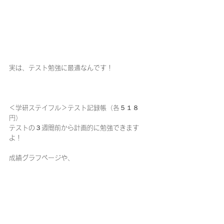
実は、テスト勉強に最適なんです！
＜学研ステイフル＞テスト記録帳（各５１８
円）
テストの３週間前から計画的に勉強できます
よ！
成績グラフページや、