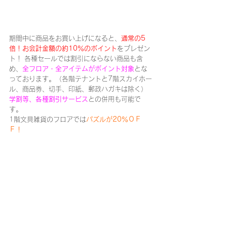
期間中に商品をお買い上げになると、
通常の5
倍！お会計金額の約10％のポイント
をプレゼン
ト！ 各種セールでは割引にならない商品も含
め、
全フロア・全アイテムがポイント対象
とな
っております。（各階テナントと7階スカイホー
ル、商品券、切手、印紙、郵政ハガキは除く）
学割等、各種割引サービス
との併用も可能で
す。
1階文具雑貨のフロアでは
パズルが20％ＯＦ
Ｆ！