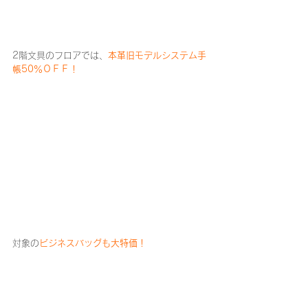
2階文具のフロアでは、
本革旧モデルシステム手
帳50％ＯＦＦ！
対象の
ビジネスバッグも大特価！