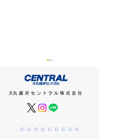
​大丸藤井セントラル株式会社
スカイホール展覧会内
スカイホール展
容 ≪2026年8月4日
容 ≪2026年7
（火）～8月9日（日）≫
（水）～8月2