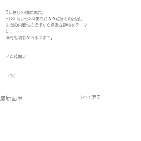
5年振りの個展個展。
F130号からSMまで約３０点ほどの出品。
人間の内面性の追求から身近な静物をテーマ
に。
画材も油彩から水彩まで。
／斉藤嗣火
（牧）
すべて表示
最新記事