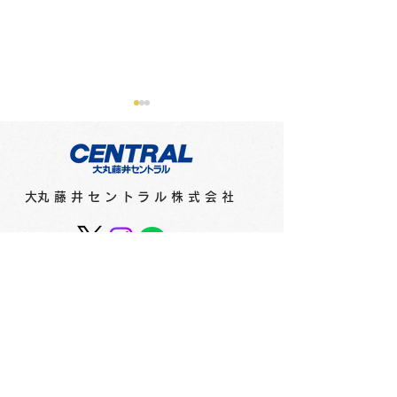
​大丸藤井セントラル株式会社
フィリピンのインクメー
紙とペンのコン
カー「ヴィンタインク
ョンを考えデザ
ス」からネオンエディシ
た文具シリーズ
ョンとヴィンテージエデ
ネプ」 2F
ィションが登場！ 2F