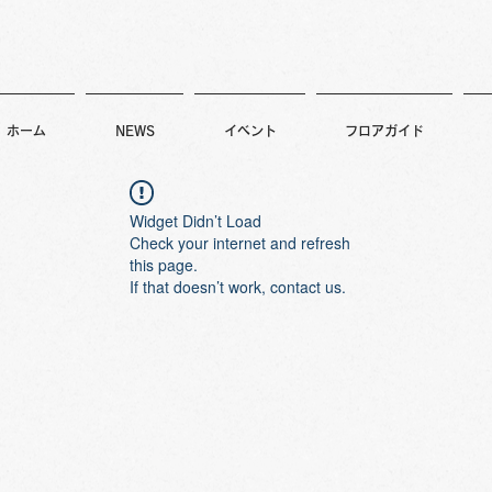
ホーム
NEWS
イベント
フロアガイド
Widget Didn’t Load
Check your internet and refresh
this page.
If that doesn’t work, contact us.