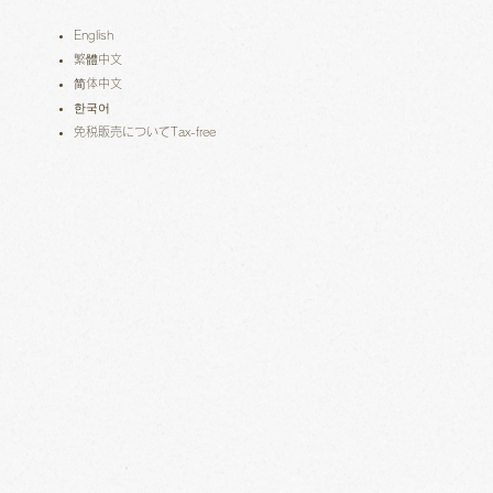
English
繁體中文
简体中文
한국어
免税販売についてTax-free​