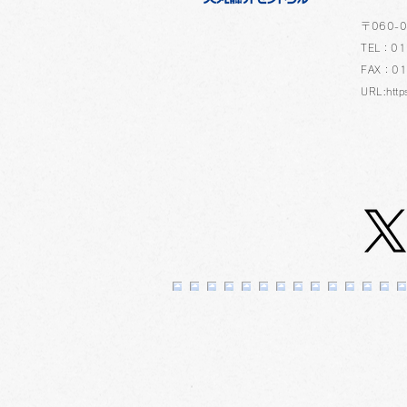
​〒060
TEL：01
FAX：01
URL:http