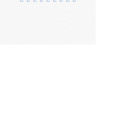
（火）～8月9日（日）≫
（水）～8月2
会社概要
​〒060-0061 札幌市中央区南1条西3丁目2
TEL：011-231-1131
FAX：011-231-2449
URL:https://www.daimarufujii-central.com
​店舗情報
採用情報
個人情報について
ホームページ公開に関するポリシー
ソーシャルメディアポリシー
コミュニティガイドライン