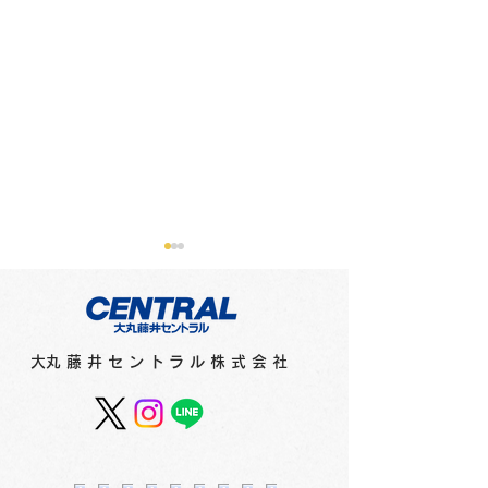
​大丸藤井セントラル株式会社
スカイホール展覧会内
スカイホール展
容 ≪2026年8月4日
容 ≪2026年7