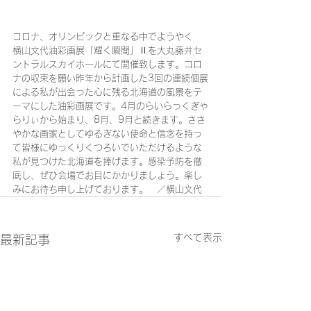
コロナ、オリンピックと重なる中でようやく
横山文代油彩画展「耀く瞬間」Ⅱを大丸藤井セ
ントラルスカイホールにて開催致します。コロ
ナの収束を願い昨年から計画した3回の連続個展
による私が出会った心に残る北海道の風景をテ
ーマにした油彩画展です。4月のらいらっくぎゃ
らりぃから始まり、8月、9月と続きます。ささ
やかな画家としてゆるぎない使命と信念を持っ
て皆様にゆっくりくつろいでいただけるような
私が見つけた北海道を捧げます。感染予防を徹
底し、ぜひ会場でお目にかかりましょう。楽し
みにお待ち申し上げております。　／横山文代
すべて表示
最新記事