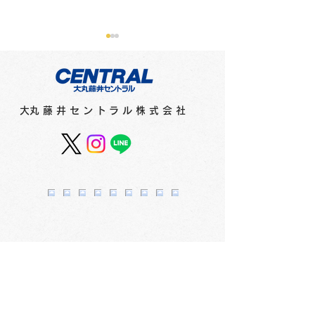
​大丸藤井セントラル株式会社
フィリピンのインクメー
紙とペンのコン
カー「ヴィンタインク
ョンを考えデザ
ス」からネオンエディシ
た文具シリーズ
ョンとヴィンテージエデ
ネプ」 2F
ィションが登場！ 2F