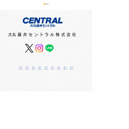
​大丸藤井セントラル株式会社
紙とペンのコンビネーシ
真夜中を一緒に
ョンを考えデザインされ
テーショナリー
た文具シリーズ「ペルパ
の雑貨店」 1F
ネプ」 2F