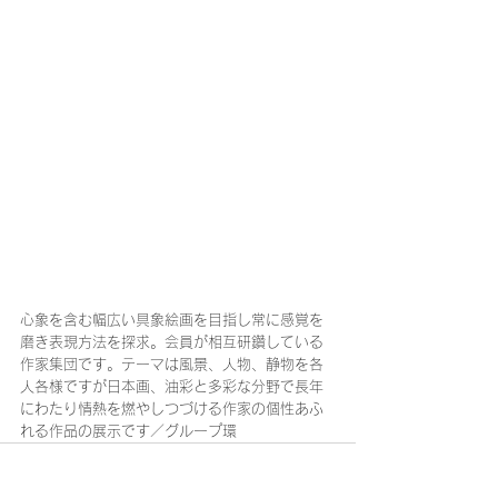
心象を含む幅広い具象絵画を目指し常に感覚を
磨き表現方法を探求。会員が相互研鑽している
作家集団です。テーマは風景、人物、静物を各
人各様ですが日本画、油彩と多彩な分野で長年
にわたり情熱を燃やしつづける作家の個性あふ
れる作品の展示です／グループ環