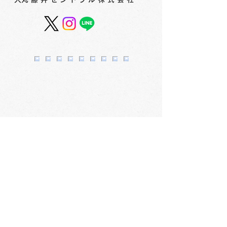
スカイホール展覧会内
スカイホール展
容 ≪2026年8月4日
容 ≪2026年7
（火）～8月9日（日）≫
（水）～8月2
会社概要
​〒060-0061 札幌市中央区南1条西3丁目2
TEL：011-231-1131
FAX：011-231-2449
URL:https://www.daimarufujii-central.com