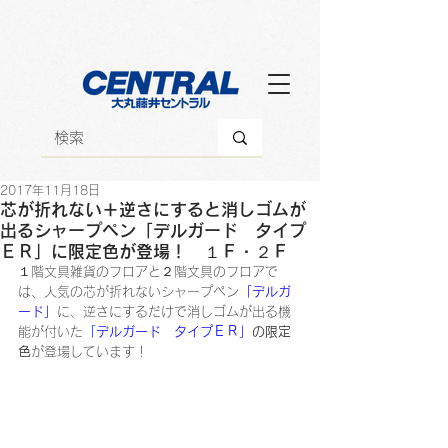
2017年11月18日
芯が折れない＋逆さにすると消しゴムが
出るシャープペン「デルガード タイプ
ＥＲ」に限定色が登場！ １Ｆ・２Ｆ
１階文具雑貨のフロアと２階文具のフロアで
は、人気の芯が折れないシャープペン
「デルガ
ード」
に、逆さにするだけで消しゴムが出る機
能が付いた
「デルガード　タイプＥＲ」
の限定
色
が登場しています！