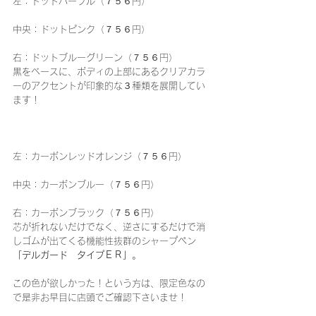
左：ドットパープル（７５６円）
中央：ドットピンク（７５６円）
右：ドットブルーグリーン（７５６円）
黒をベースに、ボディの上部にあるクリアカラ
ーのアクセントが印象的な３種類を展開してい
ます！
左：カーボンレッドオレンジ（７５６円）
中央：カーボンブルー（７５６円）
右：カーボンブラック（７５６円）
芯が折れないだけでなく、逆さにするだけで消
しゴムが出てくる機能性抜群のシャープペン
「デルガード　タイプＥＲ」
。
この色が欲しかった！という方は、限定色なの
で是非お早目に店頭でご確認下さいませ！