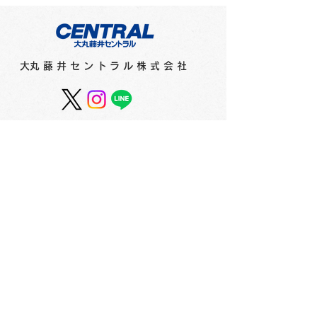
​大丸藤井セントラル株式会社
フィリピンのインクメー
紙とペンのコン
カー「ヴィンタインク
ョンを考えデザ
ス」からネオンエディシ
た文具シリーズ
ョンとヴィンテージエデ
ネプ」 2F
ィションが登場！ 2F
会社概要