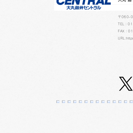
​〒060
TEL：01
FAX：01
URL:http
「マルマンvifArt（ヴィフア
ール）イラストコンテスト」
の受賞作品が決定しまし
た！ 3F