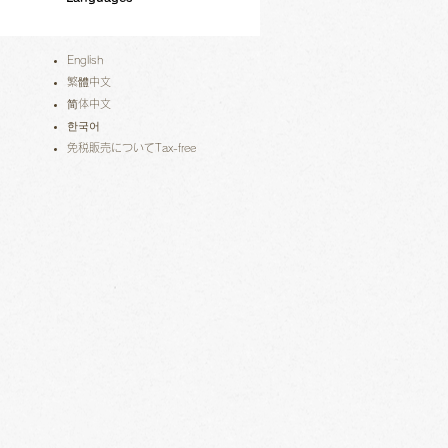
English
繁體中文
简体中文
한국어
免税販売についてTax-free​