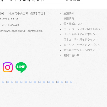
​店舗情報
-0061 札幌市中央区南1条西3丁目2
採用情報
1-231-1131
個人情報について
1-231-2449
ホームページ公開に関するポリシー
s://www.daimarufujii-central.com
ソーシャルメディアポリシー
コミュニティガイドライン
​​カスタマーハラスメントポリシー
大丸藤井セントラルの歴史
第4回北アート サムホール作
​お問い合わせ
品展 受賞作品が決定しまし
た！ 3F