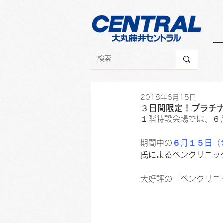
2018年6月15日
３日間限定！プラチ
１階特設会場では、６
期間中の
６月１５日（
氏によるペンクリニッ
大好評の「ペンクリニ