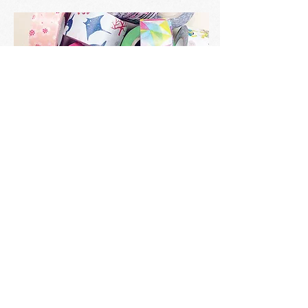
마스킹 테이프／스탬프／레터 세트／씰
／카드