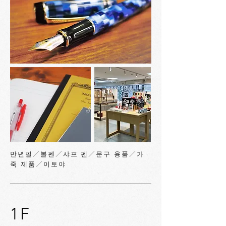
만년필／볼펜／샤프 펜／문구 용품／가
죽 제품／이토야
1F