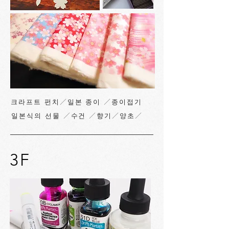
크라프트 펀치／일본 종이 ／종이접기
일본식의 선물 ／수건 ／향기／양초／
3F