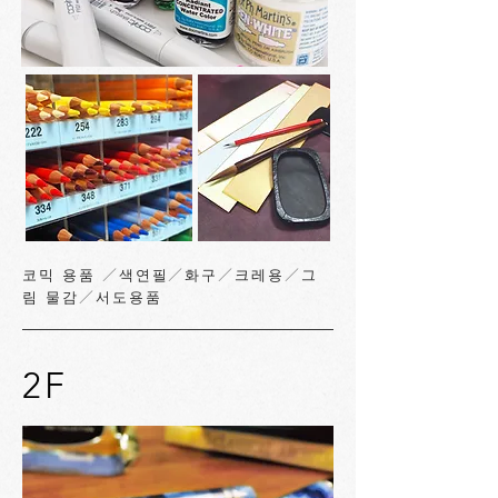
코믹 용품 ／색연필／화구／크레용／그
림 물감／서도용품
2F