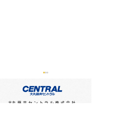
​大丸藤井セントラル株式会社
第4回北アート サムホー
第4回北アート