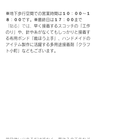
※地下歩行空間での営業時間は１０：００～１
８：００です。※最終日は１７：００まで
「貼る」では、
早く接着するスコッチの「工作
のり」や、針や糸がなくてもしっかりと接着す
る布用ボンド「裁ほう上手」、ハンドメイドの
アイテム製作に活躍する多用途接着剤「クラフ
ト小町」などもございます。