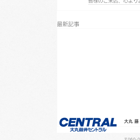
皆様のご来店、心より
最新記事
​大
​〒060