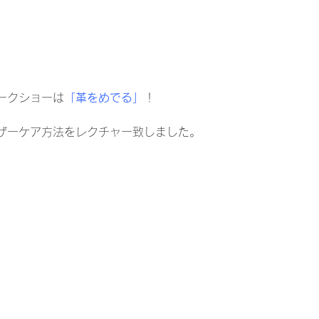
ークショーは
「革をめでる」
！
ザーケア方法をレクチャー致しました。