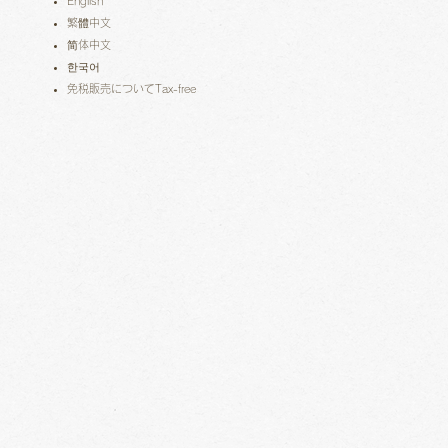
English
繁體中文
简体中文
한국어
免税販売についてTax-free​