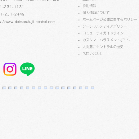
採用情報
1-231-1131
個人情報について
1-231-2449
ホームページ公開に関するポリシー
s://www.daimarufujii-central.com
ソーシャルメディアポリシー
コミュニティガイドライン
​​カスタマーハラスメントポリシー
大丸藤井セントラルの歴史
第4回北アート サムホール作
​お問い合わせ
品展 受賞作品が決定しまし
た！ 3F