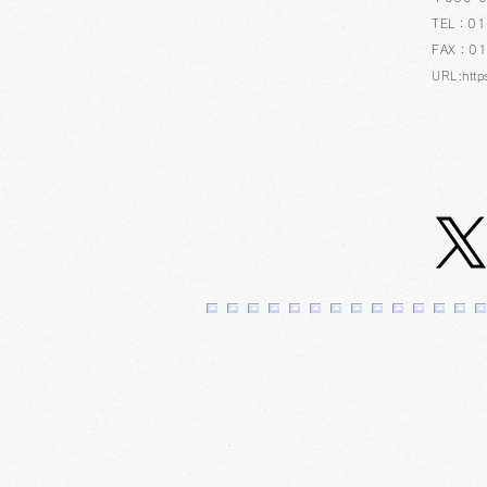
TEL：01
FAX：01
URL:http
「マルマンvifArt（ヴィフア
ール）イラストコンテスト」
の受賞作品が決定しまし
た！ 3F