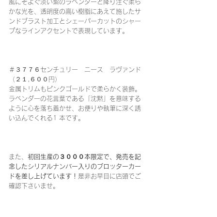
風にそよぐ淡い紫のラベンダーと降り注ぐ柔ら
かな光を、透明度の高い樹脂にあえて施したサ
ンドブラスト加工とシェーパーカットのシャー
プなラインアクセントで表現しています。
＃３７７６センチュリー　ニース　ラヴァンド
（２１,６００円）
金属トリムもピンクゴールドで柔らかく装飾。
ラベンダーの花言葉である「沈黙」を意味する
ように心を落ち着かせ、お便りや執筆に深く誘
い込んでくれる1 本です。
また、
初回生産の３０００本限定で、発売を記
念したシリアルナンバー入りのブロッターカー
ドを差し上げています！
是非お早目に店頭でご
確認下さいませ。