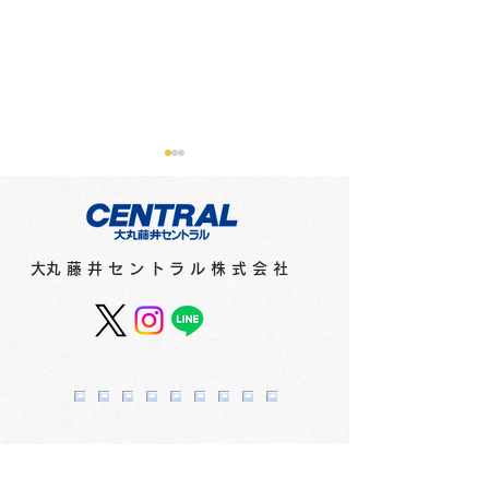
​大丸藤井セントラル株式会社
フィリピンのインクメー
紙とペンのコン
カー「ヴィンタインク
ョンを考えデザ
ス」からネオンエディシ
た文具シリーズ
ョンとヴィンテージエデ
ネプ」 2F