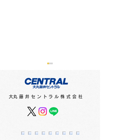
メディアに紹介されまし
メディアに紹介
た（新聞）
た（テレビ）
●2月16日（金）北海道新聞
●2月15日（木）
​大丸藤井セントラル株式会社
「さっぽろ10区」で「猫祭
オシ！！」で「猫祭
2024」（1階特設会場）が
（1階特設会場）
紹介されました。
ました。