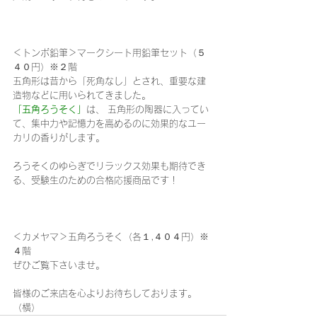
＜トンボ鉛筆＞マークシート用鉛筆セット（５
４０円）※２階
五角形は昔から「死角なし」とされ、重要な建
造物などに用いられてきました。
「五角ろうそく」
は、 五角形の陶器に入ってい
て、集中力や記憶力を高めるのに効果的なユー
カリの香りがします。
ろうそくのゆらぎでリラックス効果も期待でき
る、受験生のための合格応援商品です！
＜カメヤマ＞五角ろうそく（各１,４０４円）※
４階
ぜひご覧下さいませ。
皆様のご来店を心よりお待ちしております。
（横）