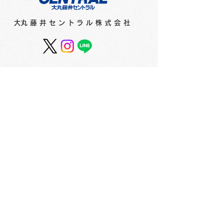
​大丸藤井セントラル株式会社
フィリピンのインクメー
紙とペンのコン
カー「ヴィンタインク
ョンを考えデザ
ス」からネオンエディシ
た文具シリーズ
ョンとヴィンテージエデ
ネプ」 2F
ィションが登場！ 2F
会社概要
​〒060-0061 札幌市中央区南1条西3丁目2
TEL：011-231-1131