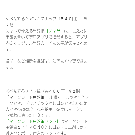
＜ぺんてる＞アンキスナップ（５４０円）　※
２階
スマホで使える単語帳
「スマ単」
は、覚えたい
単語を書いて専用アプリで撮影すると、アプリ
内のオリジナル単語カードに文字が保存されま
す。
通学中など場所を選ばず、効率よく学習できま
すよ！
＜ぺんてる＞スマ単（各４８６円）※２階
「マークシート用鉛筆」
は 濃く、はっきりとマ
ークでき、プラスチック消しゴムできれいに消
去できる超微粒子芯を採用、硬度はマークシー
ト試験に適したＨＢです。
「マークシート用鉛筆セット」
はマークシート
用鉛筆３本とＭＯＮＯ消しゴム・ミニ削り器・
透明ペンポーチ付きのセットです。