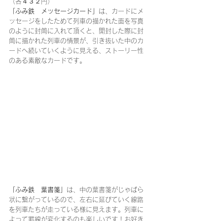
（各４３２円）
「ふみ鉄　メッセージカード」
は、カードにメ
ッセージをしたためて列車の描かれた面を写真
のように封筒に入れて頂くと、開封した際に封
筒に描かれた列車の情景が、引き抜いた中のカ
ードへ続いていくように見える、ストーリー性
のある素敵なカードです。
「ふみ鉄　葉書箋」
は、中の葉書箋がじゃばら
状に繋がっているので、左右に延びていく線路
を列車たちが走っている様に見えます。列車に
よって罫線が変化するのも楽しいです！お好き