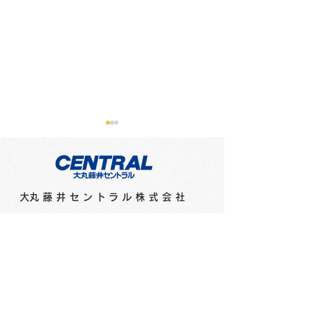
​大丸藤井セントラル株式会社
フィリピンのインクメー
紙とペンのコン
カー「ヴィンタインク
ョンを考えデザ
ス」からネオンエディシ
た文具シリーズ