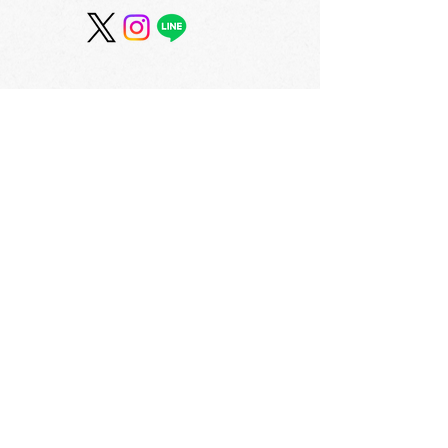
フィリピンのインクメー
紙とペンのコン
カー「ヴィンタインク
ョンを考えデザ
ス」からネオンエディシ
た文具シリーズ
ョンとヴィンテージエデ
ネプ」 2F
ィションが登場！ 2F
会社概要
​〒060-0061 札幌市中央区南1条西3丁目2
TEL：011-231-1131
FAX：011-231-2449
URL:https://www.daimarufujii-central.com
​店舗情報