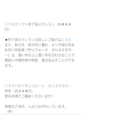
＜ベステック＞色で遊ぶクレヨン（各８６４
円）
★色で遊ぶクレヨンの詳しいご紹介は
こちら
また、耐久性、耐光性に優れ、永く作品の色彩
を保つ色鉛筆
「サンフォード　カリスマカラ
ー」
は、薄い色の上に濃い色を合わせることで
簡単に中間色相や明度、濃淡を出すことができ
ます。
＜ドラパス＞サンフォード　カリスマカラー　
単色（各２４８円）
是非店頭でご確認くださいませ！
皆様のご来店、心よりお待ちしています。
（神）