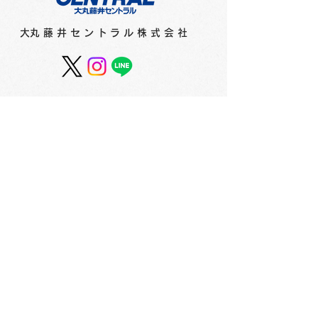
​大丸藤井セントラル株式会社
第4回北アート サムホー
第4回北アート
ル作品展 受賞作品が決
作品展を開催！ 
定しました！ 3F
会社概要
​〒060-0061 札幌市中央区南1条西3丁目2
TEL：011-231-1131