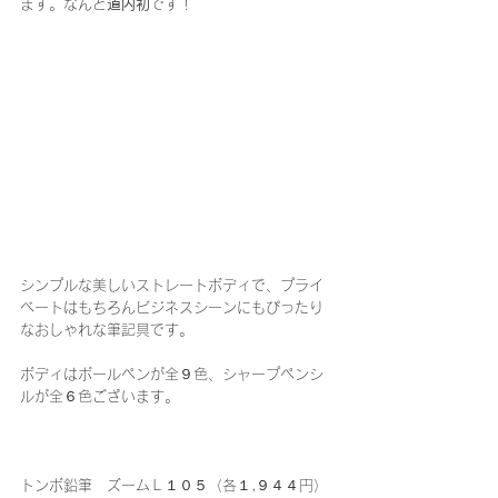
ます。なんと
道内初
です！
シンプルな美しいストレートボディで、プライ
ベートはもちろんビジネスシーンにもぴったり
なおしゃれな筆記具です。
ボディはボールペンが全９色、シャープペンシ
ルが全６色ございます。
トンボ鉛筆　ズームＬ１０５（各１,９４４円）