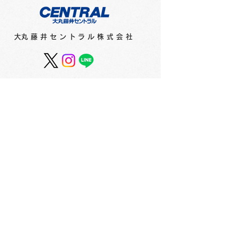
​大丸藤井セントラル株式会社
第4回北アート サムホー
第4回北アート
ル作品展 受賞作品が決
作品展を開催！ 
定しました！ 3F
会社概要