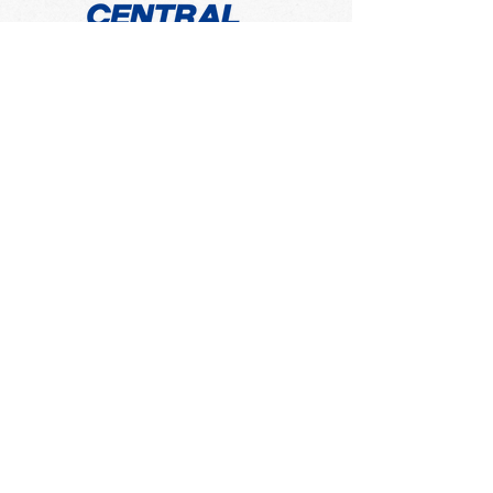
​大丸藤井セントラル株式会社
第4回北アート サムホー
第4回北アート
ル作品展 受賞作品が決
作品展を開催！ 
定しました！ 3F
会社概要
​〒060-0061 札幌市中央区南1条西3丁目2