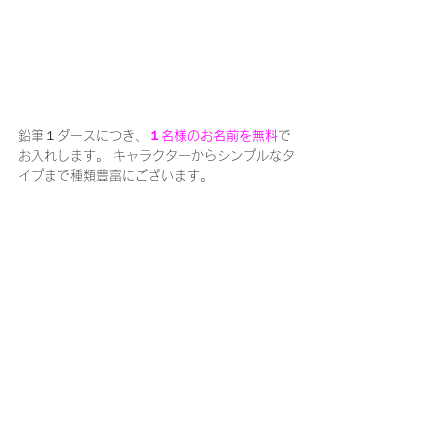
鉛筆１ダースにつき、
１名様のお名前を無料
で
お入れします。 キャラクターからシンプルなタ
イプまで種類豊富にございます。