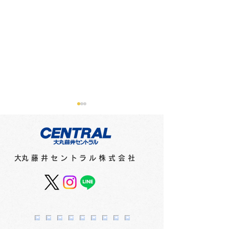
メディアに紹介されまし
メディアに紹介
た（新聞）
た（テレビ）
●2月16日（金）北海道新聞
●2月15日（木）
​大丸藤井セントラル株式会社
「さっぽろ10区」で「猫祭
オシ！！」で「猫祭
2024」（1階特設会場）が
（1階特設会場）
紹介されました。
ました。