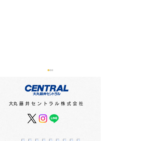
メディアに紹介されまし
メディアに紹介
た（新聞）
た（テレビ）
●2月16日（金）北海道新聞
●2月15日（木）
​大丸藤井セントラル株式会社
「さっぽろ10区」で「猫祭
オシ！！」で「猫祭
2024」（1階特設会場）が
（1階特設会場）
紹介されました。
ました。