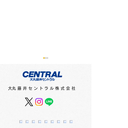
メディアに紹介されまし
メディアに紹介
た（新聞）
た（テレビ）
●2月16日（金）北海道新聞
●2月15日（木）
​大丸藤井セントラル株式会社
「さっぽろ10区」で「猫祭
オシ！！」で「猫祭
2024」（1階特設会場）が
（1階特設会場）
紹介されました。
ました。