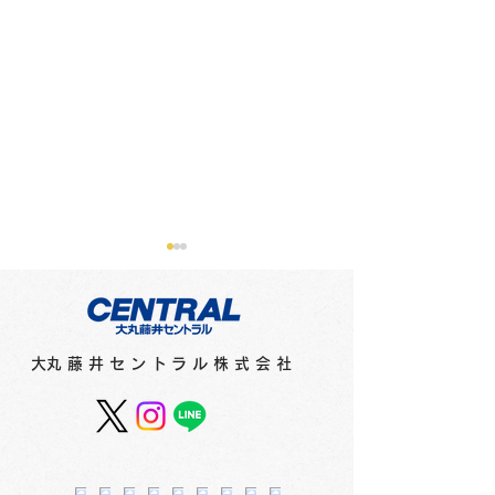
メディアに紹介されまし
メディアに紹介
た（新聞）
た（テレビ）
●2月16日（金）北海道新聞
●2月15日（木）
​大丸藤井セントラル株式会社
「さっぽろ10区」で「猫祭
オシ！！」で「猫祭
2024」（1階特設会場）が
（1階特設会場）
紹介されました。
ました。