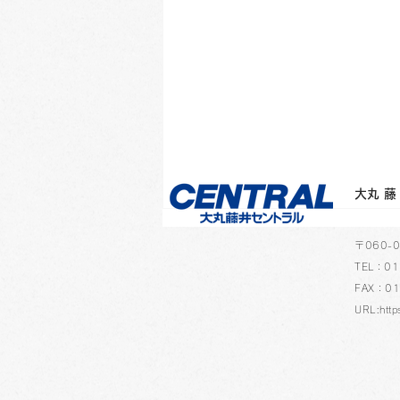
​大
​〒060
TEL：01
FAX：01
URL:http
「マルマンvifArt（ヴィフア