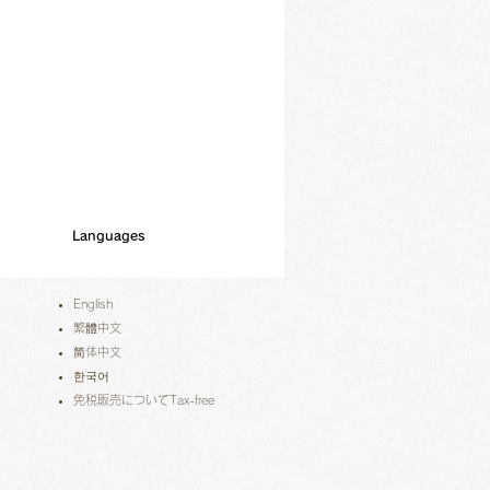
Languages
English
繁體中文
简体中文
한국어
免税販売についてTax-free​