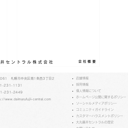
会社概要
丸藤井セントラル株式会社
​店舗情報
-0061 札幌市中央区南1条西3丁目2
採用情報
1-231-1131
個人情報について
1-231-2449
ホームページ公開に関するポリシー
s://www.daimarufujii-central.com
ソーシャルメディアポリシー
コミュニティガイドライン
​​カスタマーハラスメントポリシー
大丸藤井セントラルの歴史
第4回北アート サムホール作