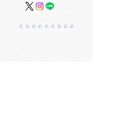
第4回北アート サムホー
第4回北アート
ル作品展 受賞作品が決
作品展を開催！ 
定しました！ 3F
会社概要
​〒060-0061 札幌市中央区南1条西3丁目2
TEL：011-231-1131
FAX：011-231-2449
URL:https://www.daimarufujii-central.com
​店舗情報