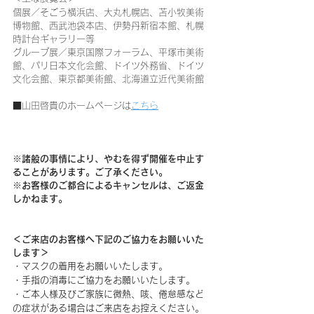
個展／そごう横浜店、大丸札幌店、苫小牧美術
博物館、西武池袋本店、伊勢丹新宿本館、札幌
時計台ギャラリー等
グループ展／東京国際フォーラム、平塚市美術
館、パリ日本文化会館、ドイツ外務省、ドイツ
文化会館、東京都美術館、北海道立近代美術館
■山田啓貴のホームページは
こちら
※諸般の事情により、やむを得ず開催を中止す
ることがあります。ご了承ください。
※お客様のご都合によるキャンセルは、ご返金
しかねます。
＜ご来店のお客様へ下記のご協力をお願いいた
します＞
・マスクの着用をお願いいたします。
・手指の消毒にご協力をお願いいたします。
・ご本人様及びご家族に微熱、咳、倦怠感など
の症状がある場合はご来店をお控えください。