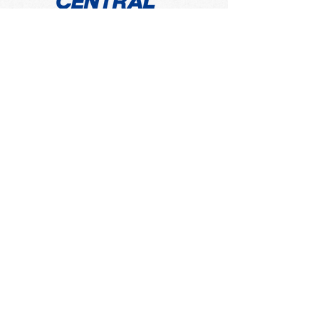
​大丸藤井セントラル株式会社
三菱鉛筆フェア 
マシュマロ美「今日もど
こかで絵を描いていて」
3F
会社概要
​〒060-0061 札幌市中央区南1条西3丁目2
TEL：011-231-1131