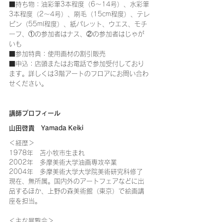
■持ち物：油彩筆3本程度（6～14号）、水彩筆
3本程度（2～4号）、刷毛（15cm程度）、テレ
ピン（55ml程度）、紙パレット、ウエス、モチ
ーフ、①の参加者はナス、②の参加者はじゃが
いも
■参加特典：使用画材の割引販売
■申込：店頭またはお電話で参加受付しており
ます。詳しくは3階アートのフロアにお問い合わ
せください。
講師プロフィール
山田啓貴　Yamada Keiki
＜経歴＞
1978年　苫小牧市生まれ
2002年　多摩美術大学油画専攻卒業
2004年　多摩美術大学大学院美術研究科修了
現在、無所属。国内外のアートフェアなどに出
品するほか、上野の森美術館（東京）で絵画講
座を担当。
＜主な展覧会＞