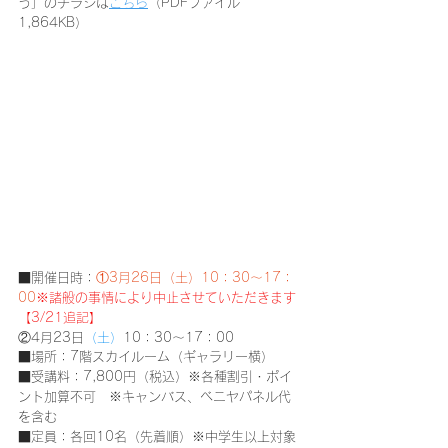
う」のチラシは
こちら
（PDFファイル
1,864KB）
■開催日時：
①3月26日（土）10：30～17：
00
※諸般の事情により中止させていただきます
【3/21追記】
②4月23日
（土）
10：30～17：00
■場所：7階スカイルーム（ギャラリー横）
■受講料：7,800円（税込）※各種割引・ポイ
ント加算不可　※キャンバス、ベニヤパネル代
を含む
■定員：各回10名（先着順）※中学生以上対象