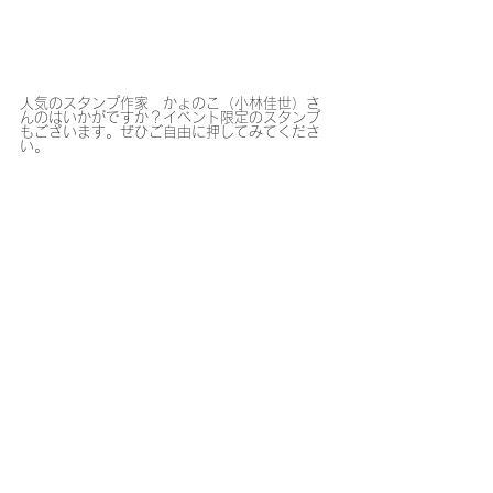
人気のスタンプ作家　かょのこ（小林佳世）さ
んのはいかがですか？イベント限定のスタンプ
もございます。ぜひご自由に押してみてくださ
い。