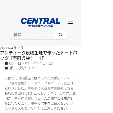
2022年4月17日
アンティーク反物生地で作ったトートバ
ッグ「室町呉袋」 1F
■4月21日（木）～5月8日（日）
■1階文具雑貨のフロア
京都室町の呉服屋で眠っていた貴重なアンティ
ーク反物生地がトートバッグやポーチに生まれ
変わりました。持ち手は茶道具や帯締めにも使
われる真田紐でお仕立てし、すべて1点もの。生
地は、京友禅や綿しじら、大島紬など種類は多
岐にわたります。現在では中々出会えない、ユ
ニークで大胆なデザインにご注目ください。