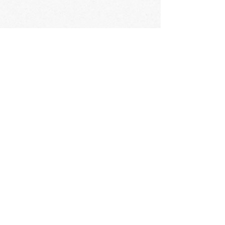
会社概要
​〒060-0061 札幌市中央区南1条西3丁目2
TEL：011-231-1131
FAX：011-231-2449
URL:https://www.daimarufujii-central.com
​店舗情報
採用情報
個人情報について
ホームページ公開に関するポリシー
ソーシャルメディアポリシー
コミュニティガイドライン
​​カスタマーハラスメントポリシー
大丸藤井セントラルの歴史
​お問い合わせ
Languages