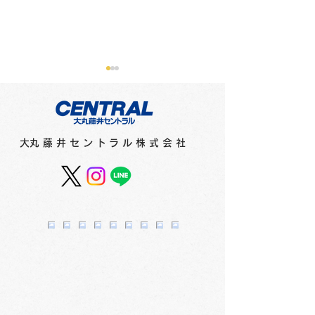
​大丸藤井セントラル株式会社
プラチナ万年筆フェア
サマー＆クー
2F
1F