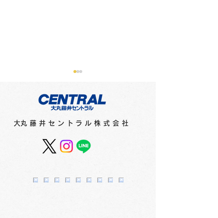
​大丸藤井セントラル株式会社
三菱鉛筆フェア 
マシュマロ美「今日もど
こかで絵を描いていて」
3F