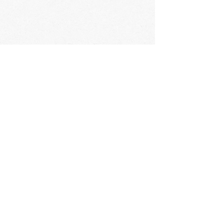
会社概要
​〒060-0061 札幌市中央区南1条西3丁目2
TEL：011-231-1131
FAX：011-231-2449
URL:https://www.daimarufujii-central.com
​店舗情報
採用情報
個人情報について
ホームページ公開に関するポリシー
ソーシャルメディアポリシー
コミュニティガイドライン
​​カスタマーハラスメントポリシー
大丸藤井セントラルの歴史
​お問い合わせ