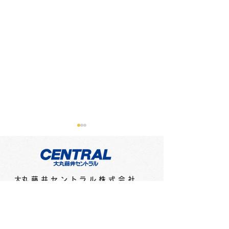
​大丸藤井セントラル株式会社
第4回北アート サムホー
第4回北アート