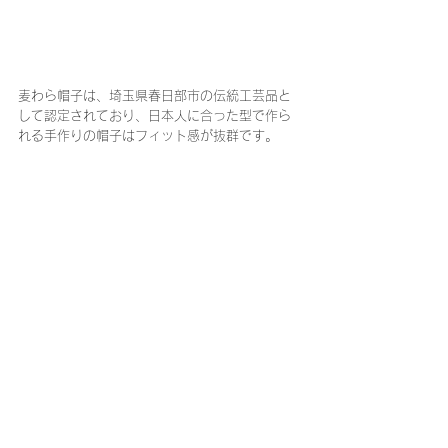
麦わら帽子は、埼玉県春日部市の伝統工芸品と
して認定されており、日本人に合った型で作ら
れる手作りの帽子はフィット感が抜群です。